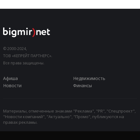
© 2000-2024,
ТОВ «КЕПРЕЙТ ПАРТНЕРС».
Все права защищены.
Афиша
Недвижимость
Новости
Финансы
Материалы, отмеченные знаками "Реклама", "PR", "Спецпроект",
"Новости компаний", "Актуально", "Промо", публикуются на
правах рекламы.