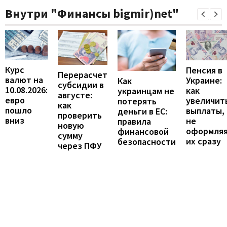
Внутри "Финансы bigmir)net"
Курс
Пенсия в
Перерасчет
валют на
Украине:
Как
субсидии в
10.08.2026:
как
украинцам не
августе:
евро
увеличит
потерять
как
пошло
выплаты,
деньги в ЕС:
проверить
вниз
не
правила
новую
оформля
финансовой
сумму
их сразу
безопасности
через ПФУ