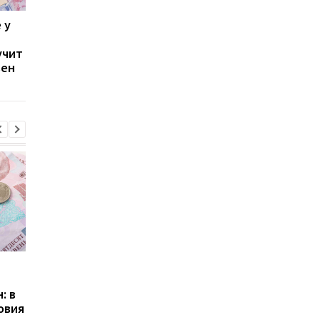
 у
Пенсии украинцев с
Кто в Украине может
инвалидностью
получить крупную
учит
выросли: кто и на
выплату при выходе 
вен
сколько получит
пенсию
выплаты
Пенсии для украинцев в
Банки усилили
Польше: кто может
контроль переводов:
: в
получать выплаты
какие операции мог
овия
заблокировать карт