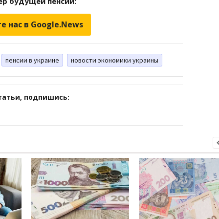
ер будущей пенсии:
е нас в Google.News
пенсии в украине
новости экономики украины
татьи, подпишись: