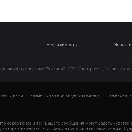
Недвижимость
Новости
 отмеченные знаками "Реклама", "PR", "Спецпроект", "Новости комп
ться с нами
|
Разместить свои видеоматериалы
|
Пользовате
что содержание и тон Вашего сообщения могут задеть чувства 
 которые нарушают эти правила грубо или систематически, буд