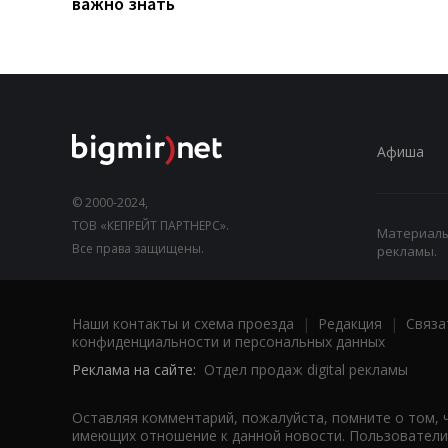
важно знать
Афиша
© 2000-2024,
ТОВ «КЕПРЕЙТ ПАРТНЕРС».
Материалы,
Все права защищены.
рекламы.
Наши контакты и схема проезда
|
Редакция
|
Связа
конфиденциальности и персональных данных
Реклама на сайте:
Отдел продаж digital рекламы
Оставляя комментарий, пожалуйста, помните о том, 
имеющих отношение к данной новости. Пользователи,