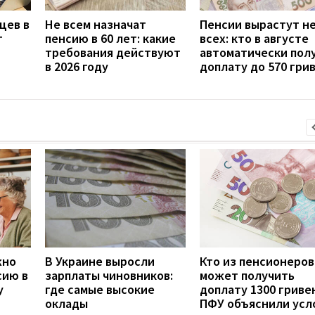
цев в
Не всем назначат
Пенсии вырастут не
т
пенсию в 60 лет: какие
всех: кто в августе
требования действуют
автоматически пол
в 2026 году
доплату до 570 гри
жно
В Украине выросли
Кто из пенсионеров
сию в
зарплаты чиновников:
может получить
у
где самые высокие
доплату 1300 гривен
оклады
ПФУ объяснили усл