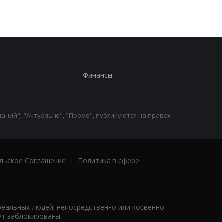
Финансы
аний", "Актуально", "Промо", публикуются на правах
льское Соглашение
|
Политика в сфере
реальных людей, непосредственно или косвенно
ут заблокированы.