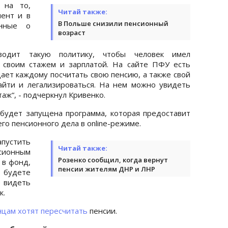
 на то,
Читай также:
ент и в
В Польше снизили пенсионный
анные о
возраст
водит такую политику, чтобы человек имел
 своим стажем и зарплатой. На сайте ПФУ есть
ает каждому посчитать свою пенсию, а также свой
айти и легализироваться. На нем можно увидеть
ж“, - подчеркнул Кривенко.
 будет запущена программа, которая предоставит
го пенсионного дела в online-режиме.
пустить
Читай также:
сионным
Розенко сообщил, когда вернут
 в фонд,
пенсии жителям ДНР и ЛНР
 будете
 видеть
к.
нцам хотят пересчитать
пенсии.