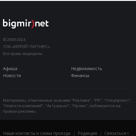
© 2000-2024,
ТОВ «КЕПРЕЙТ ПАРТНЕРС».
Все права защищены.
Афиша
Недвижимость
Новости
Финансы
Материалы, отмеченные знаками "Реклама", "PR", "Спецпроект",
"Новости компаний", "Актуально", "Промо", публикуются на
правах рекламы.
Наши контакты и схема проезда
|
Редакция
|
Связаться с