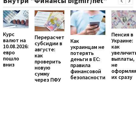
Внутри "Финансы bigmir)net"
Курс
Пенсия в
Перерасчет
валют на
Украине:
Как
субсидии в
10.08.2026:
как
украинцам не
августе:
евро
увеличит
потерять
как
пошло
выплаты,
деньги в ЕС:
проверить
вниз
не
правила
новую
оформля
финансовой
сумму
их сразу
безопасности
через ПФУ