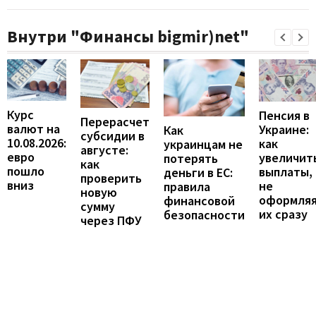
Внутри "Финансы bigmir)net"
Курс
Пенсия в
Перерасчет
валют на
Украине:
Как
субсидии в
10.08.2026:
как
украинцам не
августе:
евро
увеличит
потерять
как
пошло
выплаты,
деньги в ЕС:
проверить
вниз
не
правила
новую
оформля
финансовой
сумму
их сразу
безопасности
через ПФУ