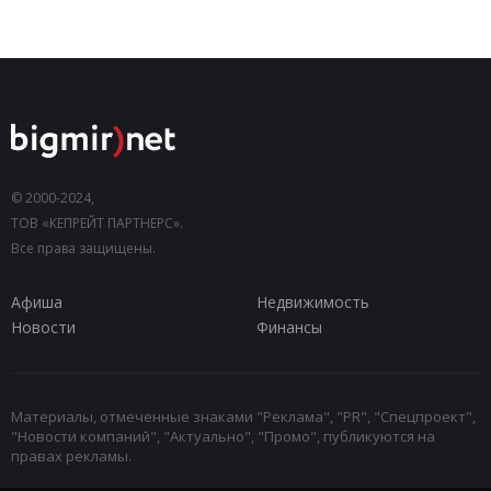
© 2000-2024,
ТОВ «КЕПРЕЙТ ПАРТНЕРС».
Все права защищены.
Афиша
Недвижимость
Новости
Финансы
Материалы, отмеченные знаками "Реклама", "PR", "Спецпроект",
"Новости компаний", "Актуально", "Промо", публикуются на
правах рекламы.