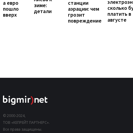
электроэн
а евро
станции
зиме:
сколько б
пошло
аэрации: чем
детали
платить в
вверх
грозит
августе
повреждение
© 2000-2024,
ТОВ «КЕПРЕЙТ ПАРТНЕРС».
Все права защищены.