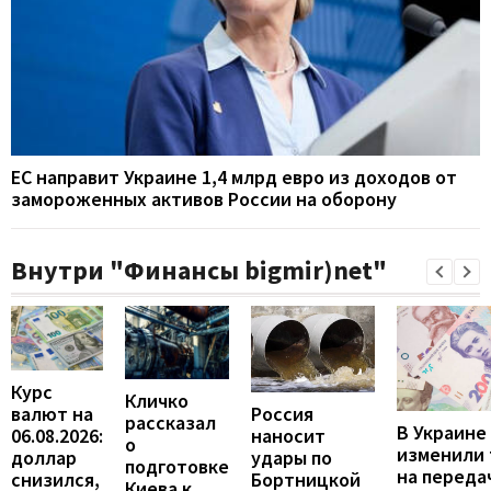
ЕС направит Украине 1,4 млрд евро из доходов от
замороженных активов России на оборону
Внутри "Финансы bigmir)net"
Курс
Кличко
валют на
Россия
рассказал
В Украине
06.08.2026:
наносит
о
изменили
доллар
удары по
подготовке
на переда
снизился,
Бортницкой
Киева к