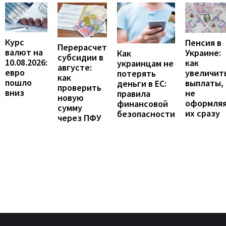
Курс
Пенсия в
Перерасчет
валют на
Украине:
Как
субсидии в
10.08.2026:
как
украинцам не
августе:
евро
увеличит
потерять
как
пошло
выплаты,
деньги в ЕС:
проверить
вниз
не
правила
новую
оформля
финансовой
сумму
их сразу
безопасности
через ПФУ