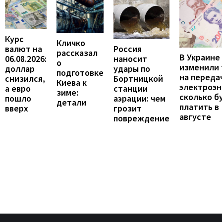
Курс
Кличко
валют на
Россия
рассказал
В Украине
06.08.2026:
наносит
о
изменили
доллар
удары по
подготовке
на переда
снизился,
Бортницкой
Киева к
электроэн
а евро
станции
зиме:
сколько б
пошло
аэрации: чем
детали
платить в
вверх
грозит
августе
повреждение