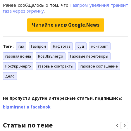
Ранее сообщалось о том, что
Газпром увеличил транзит
газа через Украину
.
Читайте нас в Google.News
Теги:
газ
Газпром
Нафтогаз
суд
контракт
газовая война
RosUkrEnergo
Газовые переговоры
РосУкрЭнерго
газовые контракты
газовое соглашение
дело
Не пропусти другие интересные статьи, подпишись:
bigmir)net в facebook
Статьи по теме