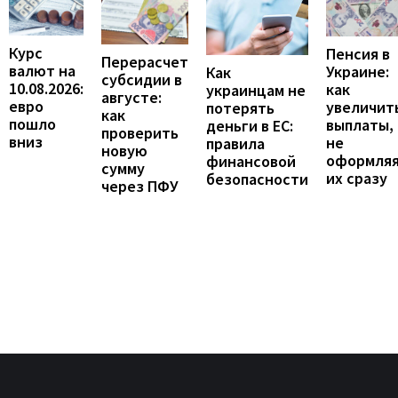
Курс
Пенсия в
Перерасчет
валют на
Украине:
Как
субсидии в
10.08.2026:
как
украинцам не
августе:
евро
увеличит
потерять
как
пошло
выплаты,
деньги в ЕС:
проверить
вниз
не
правила
новую
оформля
финансовой
сумму
их сразу
безопасности
через ПФУ