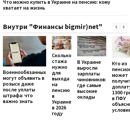
Что можно купить в Украине на пенсию: кому
хватает на жизнь
Внутри "Финансы bigmir)net"
Сколько
стажа
В Украине
Кто из
нужно
выросли
пенсио
Военнообязанных
для
зарплаты
может
могут объявить в
выхода
чиновников:
получи
розыск даже
на
где самые
доплат
после уплаты
пенсию
высокие
1300 гр
штрафа: что
в
оклады
в ПФУ
важно знать
Украине
объясн
в 2026
услови
году