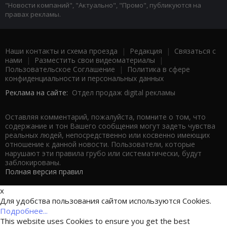
"Новости компаний", "Актуально", "Промо", публикуются на
правах рекламы.
Наши контакты и схема проезда
|
Редакция
|
Связаться с
нами
|
Разместить свои видеоматериалы
|
Пользовательское Соглашение
|
Политика в сфере
конфиденциальности и персональных данных
Реклама на сайте:
Отдел продаж digital рекламы
Оставляя комментарий, пожалуйста, помните о том, что
содержание и тон Вашего сообщения могут задеть чувства
реальных людей, непосредственно или косвенно имеющих
отношение к данной новости. Пользователи, которые
нарушают эти правила грубо или систематически, будут
заблокированы.
Полная версия правил
x
Для удобства пользования сайтом используются Cookies.
Подробнее...
This website uses Cookies to ensure you get the best