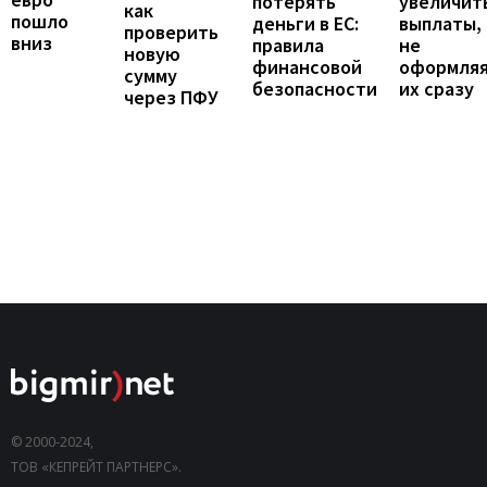
увеличит
потерять
как
пошло
выплаты,
деньги в ЕС:
проверить
вниз
не
правила
новую
оформля
финансовой
сумму
их сразу
безопасности
через ПФУ
© 2000-2024,
ТОВ «КЕПРЕЙТ ПАРТНЕРС».