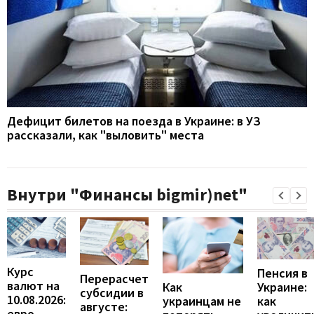
Дефицит билетов на поезда в Украине: в УЗ
рассказали, как "выловить" места
Внутри "Финансы bigmir)net"
Курс
Пенсия в
Перерасчет
валют на
Украине:
Как
субсидии в
10.08.2026:
как
украинцам не
августе:
евро