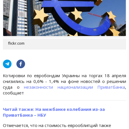
flickr.com
Котировки по евробондам Украины на торгах 18 апреля
снизились на 0,6% - 1,4% на фоне новостей о решении
суда о
незаконности национализации ПриватБанка
,
сообщает
Читай также:
На межбанке колебания из-за
ПриватБанка – НБУ
Отмечается, что на стоимость еврооблигций также