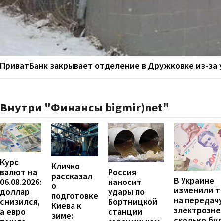
ПриватБанк закрывает отделение в Дружковке из-за 
Внутри "Финансы bigmir)net"
Курс
Кличко
валют на
Россия
рассказал
В Украине
06.08.2026:
наносит
о
изменили 
доллар
удары по
подготовке
на передач
снизился,
Бортницкой
Киева к
электроэне
а евро
станции
зиме:
сколько бу