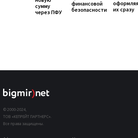
оформля
финансовой
сумму
их сразу
безопасности
через ПФУ
© 2000-2024,
ТОВ «КЕПРЕЙТ ПАРТНЕРС».
Все права защищены.