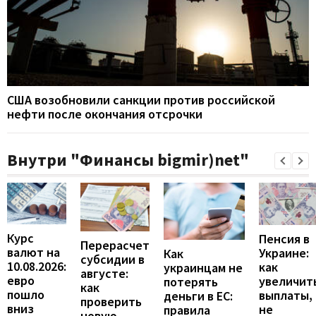
США возобновили санкции против российской
нефти после окончания отсрочки
Внутри "Финансы bigmir)net"
Курс
Пенсия в
Перерасчет
валют на
Украине:
Как
субсидии в
10.08.2026:
как
украинцам не
августе:
евро
увеличит
потерять
как
пошло
выплаты,
деньги в ЕС:
проверить
вниз
не
правила
новую