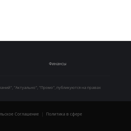
могут объявить в
для выхода на пенси
розыск даже после
Украине в 2026 году
уплаты штрафа: что
важно знать
Финансы
аний", "Актуально", "Промо", публикуются на правах
льское Соглашение
|
Политика в сфере