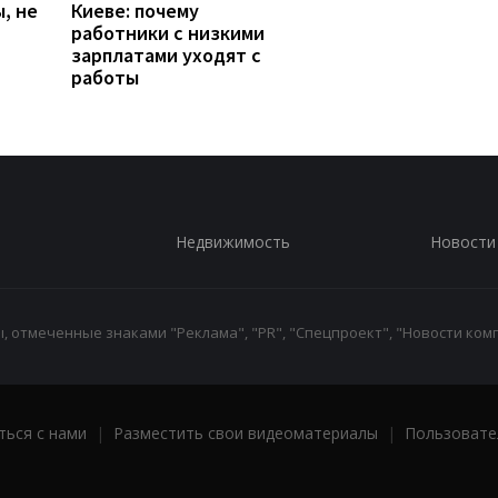
, не
Киеве: почему
работники с низкими
зарплатами уходят с
работы
Недвижимость
Новости
 отмеченные знаками "Реклама", "PR", "Спецпроект", "Новости комп
ться с нами
|
Разместить свои видеоматериалы
|
Пользовате