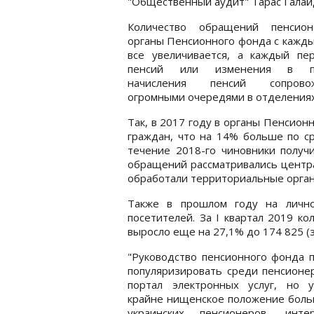
"Общественный аудит" Тарас Галай
Количество обращений пенсио
органы Пенсионного фонда с кажд
все увеличивается, а каждый пер
пенсий или изменения в пр
начисления пенсий сопровож
огромными очередями в отделениях
Так, в 2017 году в органы Пенсио
граждан, что на 14% больше по ср
течение 2018-го чиновники получ
обращений рассматривались центр
обработали территориальные орга
Также в прошлом году на личн
посетителей. За I квартал 2019 к
выросло еще на 27,1% до 174 825 (з
"Руководство пенсионного фонда 
популяризировать среди пенсионе
портал электронных услуг, но у
крайне нищенское положение боль
украинских пенсионеров, инт