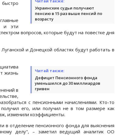
Читай также:
 быстро
Украинские судьи получают
пенсию в 15 раз выше пенсий по
возрасту
 главные
, и эти
спектром вопросов, которые будут на повестке дня
 Луганской и Донецкой областях будут работать в
циатива
Читай также:
ит жизнь
Дефицит Пенсионного фонда
уменьшился до 30 миллиардов
гривен
енений в
ьстве,
азобраться с пенсионными начислениями. Кто-то
получил его, или получил не в том размере как
таж, изменили коэффициенты.
ти в отделение пенсионного фонда для выяснения
онному делу", – заметил ведущий аналитик ОО