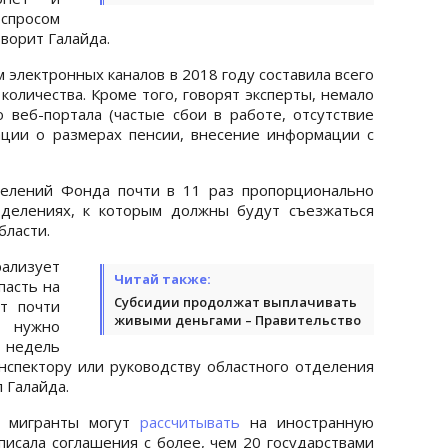
 спросом
оворит Галайда.
электронных каналов в 2018 году составила всего
количества. Кроме того, говорят эксперты, немало
 веб-портала (частые сбои в работе, отсутствие
ции о размерах пенсии, внесение информации с
елений Фонда почти в 11 раз пропорционально
тделениях, к которым должны будут съезжаться
бласти.
ализует
Читай также:
пасть на
Субсидии продолжат выплачивать
т почти
живыми деньгами – Правительство
м нужно
 недель
нспектору или руководству областного отделения
 Галайда.
е мигранты могут
рассчитывать
на иностранную
писала соглашения с более, чем 20 государствами