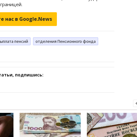
 границей.
е нас в Google.News
выплата пенсий
отделения Пенсионного фонда
татьи, подпишись: