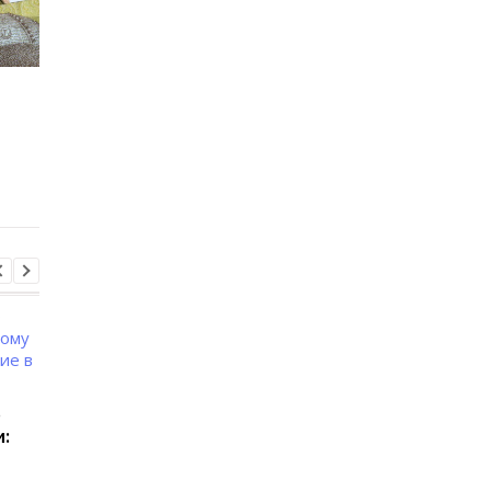
Пенсия без трудовой
Кто в Украине может
книжки: как доказать
получать минималь
стаж и какие
пенсию 16 500 грн
документы подходят
о
:
Военнообязанных
Сколько стажа нужн