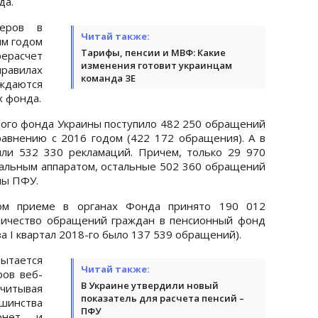
да.
неров в
Читай также:
ым годом
Тарифы, пенсии и МВФ: Какие
ерасчет
изменения готовит украинцам
авилах
команда ЗЕ
даются
 фонда.
нного фонда Украины поступило 482 250 обращений
авнению с 2016 годом (422 172 обращения). А в
или 532 330 рекламаций. Причем, только 29 970
альным аппаратом, остальные 502 360 обращений
ны ПФУ.
ом приеме в органах Фонда принято 190 012
оличество обращений граждан в пенсионный фонд
а I квартал 2018-го было 137 539 обращений).
пытается
Читай также:
ров веб-
В Украине утвердили новый
читывая
показатель для расчета пенсий –
шинства
ПФУ
ернет и