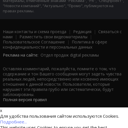
Материалы, отмеченные знаками "Реклама", "PR", "Спецпроект",
"Новости компаний", "Актуально", "Промо", публикуются на
правах рекламы.
Наши контакты и схема проезда
|
Редакция
|
Связаться с
нами
|
Разместить свои видеоматериалы
|
Пользовательское Соглашение
|
Политика в сфере
конфиденциальности и персональных данных
Реклама на сайте:
Отдел продаж digital рекламы
Оставляя комментарий, пожалуйста, помните о том, что
содержание и тон Вашего сообщения могут задеть чувства
реальных людей, непосредственно или косвенно имеющих
отношение к данной новости. Пользователи, которые
нарушают эти правила грубо или систематически, будут
заблокированы.
Полная версия правил
x
Для удобства пользования сайтом используются Cookies.
Подробнее...
This website uses Cookies to ensure you get the best