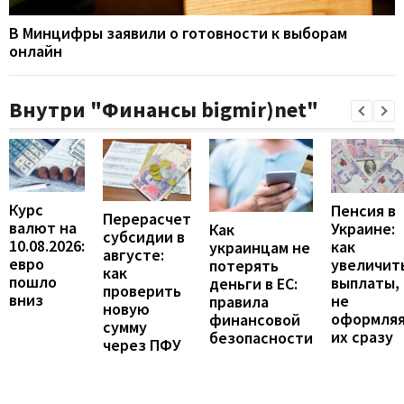
В Минцифры заявили о готовности к выборам
онлайн
Внутри "Финансы bigmir)net"
Курс
Пенсия в
Перерасчет
валют на
Украине:
Как
субсидии в
10.08.2026:
как
украинцам не
августе:
евро
увеличит
потерять
как
пошло
выплаты,
деньги в ЕС:
проверить
вниз
не
правила
новую
оформля
финансовой
сумму
их сразу
безопасности
через ПФУ