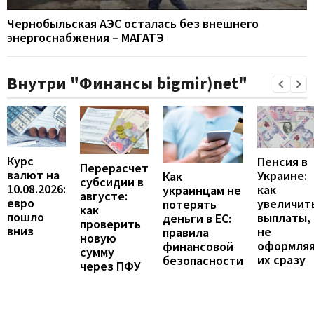
Чернобыльская АЭС осталась без внешнего
энергоснабжения – МАГАТЭ
Внутри "Финансы bigmir)net"
Курс
Пенсия в
Перерасчет
валют на
Украине:
Как
субсидии в
10.08.2026:
как
украинцам не
августе:
евро
увеличит
потерять
как
пошло
выплаты,
деньги в ЕС:
проверить
вниз
не
правила
новую
оформля
финансовой
сумму
их сразу
безопасности
через ПФУ