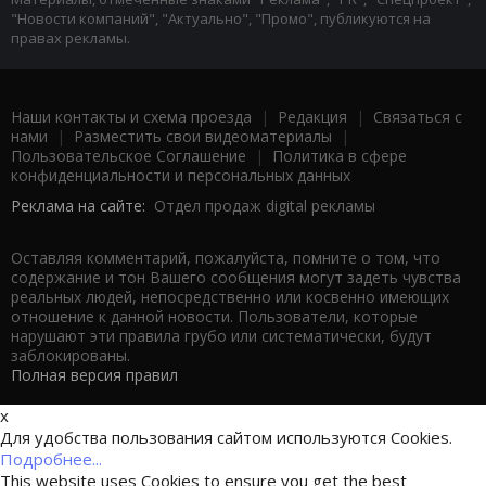
"Новости компаний", "Актуально", "Промо", публикуются на
правах рекламы.
Наши контакты и схема проезда
|
Редакция
|
Связаться с
нами
|
Разместить свои видеоматериалы
|
Пользовательское Соглашение
|
Политика в сфере
конфиденциальности и персональных данных
Реклама на сайте:
Отдел продаж digital рекламы
Оставляя комментарий, пожалуйста, помните о том, что
содержание и тон Вашего сообщения могут задеть чувства
реальных людей, непосредственно или косвенно имеющих
отношение к данной новости. Пользователи, которые
нарушают эти правила грубо или систематически, будут
заблокированы.
Полная версия правил
x
Для удобства пользования сайтом используются Cookies.
Подробнее...
This website uses Cookies to ensure you get the best