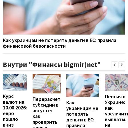
Как украинцам не потерять деньги в ЕС: правила
финансовой безопасности
Внутри "Финансы bigmir)net"
Курс
Пенсия в
Перерасчет
валют на
Украине:
Как
субсидии в
10.08.2026:
как
украинцам не
августе:
евро
увеличит
потерять
как
пошло
выплаты,
деньги в ЕС:
проверить
вниз
не
правила
новую