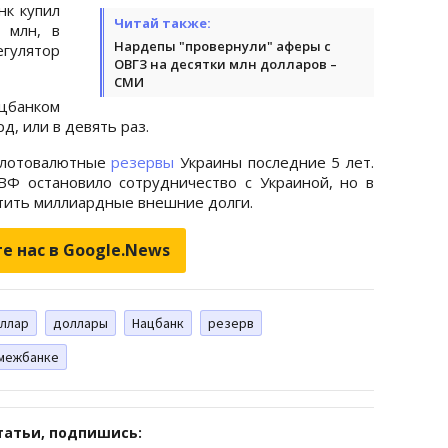
нк купил
Читай также:
 млн, в
Нардепы "провернули" аферы с
егулятор
ОВГЗ на десятки млн долларов –
СМИ
цбанком
д, или в девять раз.
олотовалютные
резервы
Украины последние 5 лет.
ВФ остановило сотрудничество с Украиной, но в
атить миллиардные внешние долги.
е нас в Google.News
ллар
доллары
Нацбанк
резерв
 межбанке
татьи, подпишись: