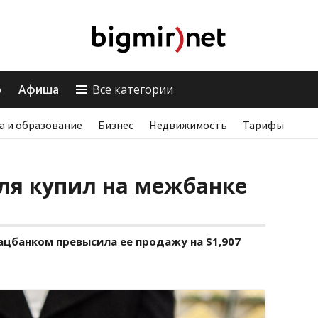
о
Афиша
Все категории
а и образование
Бизнес
Недвижимость
Тарифы
ля купил на межбанке
ацбанком превысила ее продажу на $1,907