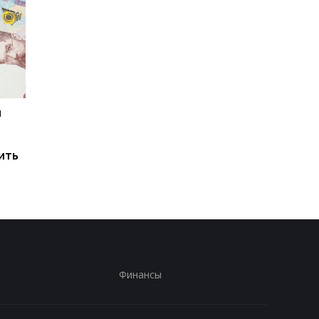
и
Мировые запасы
Остановка морского
топлива почти
коридора может
исчерпаны: эксперт
привести к снижени
ить
предупредил о рисках
производства
для Украины
железной руды
Финансы