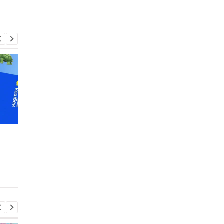
НБУ призвал банки
Зарплаты в Украине 
поддержать бизнес,
2026 году вырастут
пострадавший из-за
более чем на 11% —
проблем с экспортом
прогноз НБУ