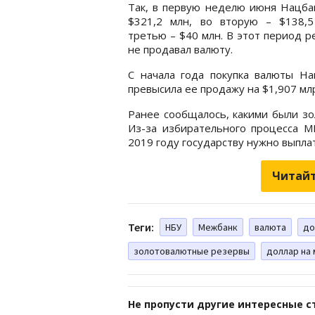
Так, в первую неделю июня Нацба
$321,2 млн, во вторую – $138,5
третью – $40 млн. В этот период р
не продавал валюту.
С начала года покупка валюты На
превысила ее продажу на $1,907 млр
Ранее сообщалось, какими были з
Из-за избирательного процесса М
2019 году государству нужно выпл
Читайт
Теги:
НБУ
Межбанк
валюта
до
золотовалютные резервы
доллар на
Не пропусти другие интересные с