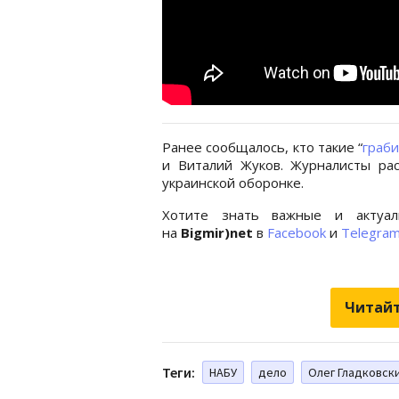
Ранее сообщалось, кто такие “
граб
и Виталий Жуков. Журналисты рас
украинской оборонке.
Хотите знать важные и актуал
на
Bigmir)net
в
Facebook
и
Telegra
Читайт
Теги:
НАБУ
дело
Олег Гладковск