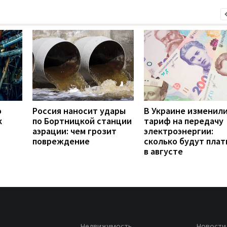
о
Россия наносит удары
В Украине изменил
к
по Бортницкой станции
тариф на передачу
аэрации: чем грозит
электроэнергии:
повреждение
сколько будут плат
в августе
Недвижимость
Новости