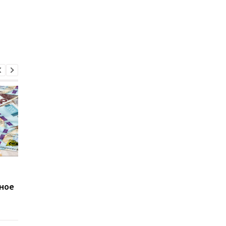
100 тысяч грн на
НАБУ задержало мэр
собственное дело: кто
Мукачево
нное
может рассчитывать