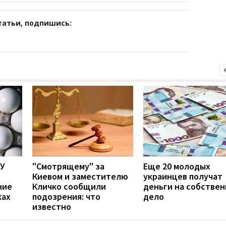
татьи, подпишись:
БУ
"Смотрящему" за
Еще 20 молодых
Киевом и заместителю
украинцев получат
ние
Кличко сообщили
деньги на собстве
ках
подозрения: что
дело
известно