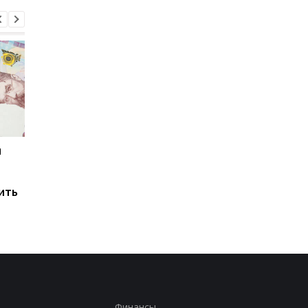
и
Мировые запасы
Остановка морского
топлива почти
коридора может
исчерпаны: эксперт
привести к снижени
ить
предупредил о рисках
производства
для Украины
железной руды
Финансы