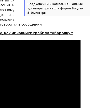
Гладковский и компания: Тайные
ления и
договора принесли фирме Богдан
ловному
510 млн грн
доказана
овлена
говорится в сообщении.
, как чиновники грабили "оборонку":