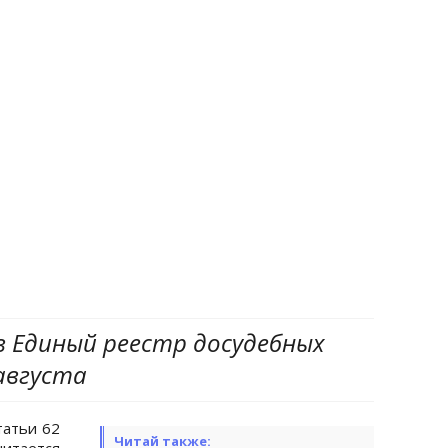
в Единый реестр досудебных
августа
татьи 62
Читай также:
итается