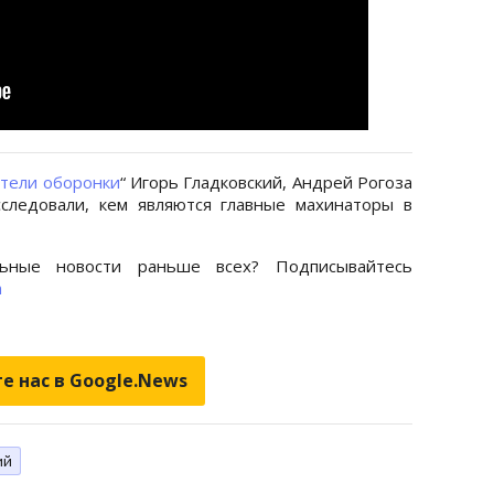
ители оборонки
“ Игорь Гладковский, Андрей Рогоза
следовали, кем являются главные махинаторы в
ьные новости раньше всех? Подписывайтесь
m
е нас в Google.News
ий