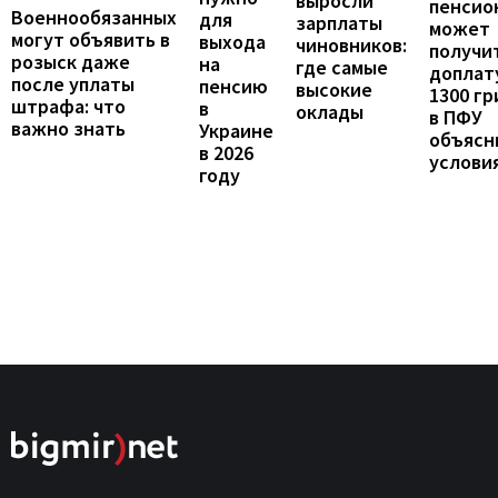
выросли
пенсио
Военнообязанных
для
зарплаты
может
могут объявить в
выхода
чиновников:
получи
розыск даже
на
где самые
доплат
после уплаты
пенсию
высокие
1300 гр
штрафа: что
в
оклады
в ПФУ
важно знать
Украине
объясн
в 2026
услови
году