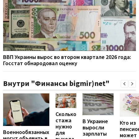
ВВП Украины вырос во втором квартале 2026 года:
Госстат обнародовал оценку
Внутри "Финансы bigmir)net"
Сколько
стажа
В Украине
Кто из
нужно
выросли
пенсио
Военнообязанных
для
зарплаты
может
могут объявить в
выхода