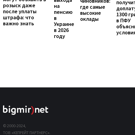
чиновников:
получи
розыск даже
на
где самые
доплат
после уплаты
пенсию
высокие
1300 гр
штрафа: что
в
оклады
в ПФУ
важно знать
Украине
объясн
в 2026
услови
году
© 2000-2024,
ТОВ «КЕПРЕЙТ ПАРТНЕРС».