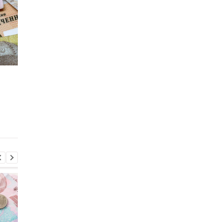
Пенсия без трудовой
Кто в Украине может
книжки: как доказать
получать минималь
стаж и какие
пенсию 16 500 грн
документы подходят