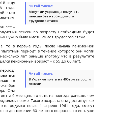
018 году
Читай также:
8 года.
Могут ли украинцы получать
ой стаж
пенсию без необходимого
иваться.
трудового стажа
60 лет –
олучения пенсии по возрасту необходимо будет
9-м нужно было иметь 26 лет трудового стажа.
та, то в первые годы после начала пенсионной
льготный период“, в течение которого они могли
 несколько лет раньше (потому что в результате
ся пенсионный возраст – с 55 до 60 лет).
период“
Читай также:
оваться
В Украине почти на 400 грн выросли
лишь те
пенсии
октября
да. Они
лет и 6 месяцев, то есть на полгода раньше, чем
дились позже. Такого возраста они достигнут как
 кто родился после 1 апреля 1961 года, смогут
о по достижении 60-летнего возраста, то есть уже