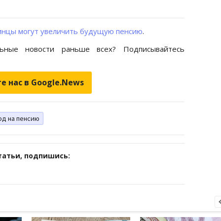
аинцы могут увеличить будущую пенсию
.
ьные новости раньше всех? Подписывайтесь
е нас в Google.News
од на пенсию
татьи, подпишись: