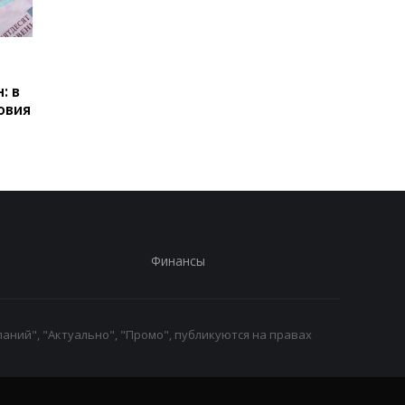
Пенсии для украинцев в
Банки усилили
Польше: кто может
контроль переводов:
: в
получать выплаты
какие операции мог
овия
заблокировать карт
Финансы
аний", "Актуально", "Промо", публикуются на правах