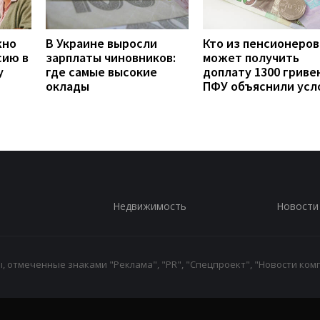
жно
В Украине выросли
Кто из пенсионеров
сию в
зарплаты чиновников:
может получить
у
где самые высокие
доплату 1300 гривен
оклады
ПФУ объяснили усл
Недвижимость
Новости
 отмеченные знаками "Реклама", "PR", "Спецпроект", "Новости комп