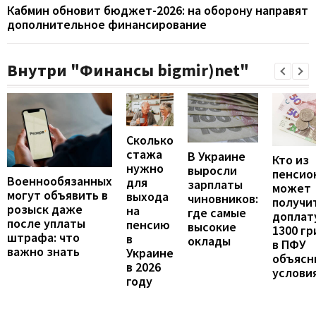
Кабмин обновит бюджет-2026: на оборону направят
дополнительное финансирование
Внутри "Финансы bigmir)net"
Сколько
стажа
В Украине
Кто из
нужно
выросли
пенсио
Военнообязанных
для
зарплаты
может
могут объявить в
выхода
чиновников:
получи
розыск даже
на
где самые
доплат
после уплаты
пенсию
высокие
1300 гр
штрафа: что
в
оклады
в ПФУ
важно знать
Украине
объясн
в 2026
услови
году