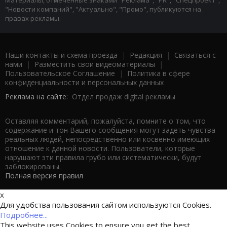
Материалы, отмеченные знаками "Реклама", "PR", "Спецпроект",
"Новости компаний", "Актуально", "Промо", публикуются на
правах рекламы.
Наши контакты и схема проезда
|
Редакция
|
Связаться с
нами
|
Разместить свои видеоматериалы
|
Пользовательское Соглашение
|
Политика в сфере
конфиденциальности и персональных данных
Реклама на сайте:
Отдел продаж digital рекламы
Оставляя комментарий, пожалуйста, помните о том, что
содержание и тон Вашего сообщения могут задеть чувства
реальных людей, непосредственно или косвенно имеющих
отношение к данной новости. Пользователи, которые
нарушают эти правила грубо или систематически, будут
заблокированы.
Полная версия правил
x
Для удобства пользования сайтом используются Cookies.
Подробнее...
This website uses Cookies to ensure you get the best