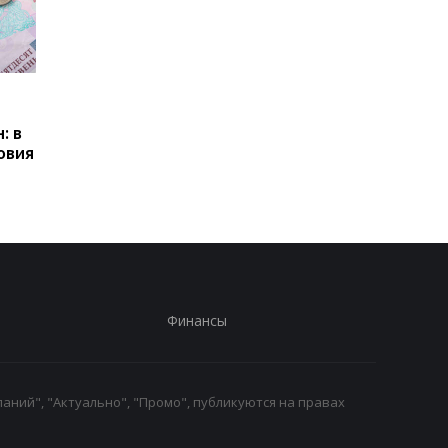
Пенсии для украинцев в
Банки усилили
Польше: кто может
контроль переводов:
: в
получать выплаты
какие операции мог
овия
заблокировать карт
Финансы
аний", "Актуально", "Промо", публикуются на правах