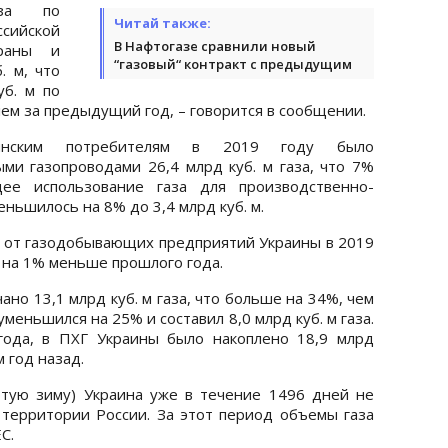
аза по
Читай также:
ийской
В Нафтогазе сравнили новый
раны и
“газовый“ контракт с предыдущим
. м, что
уб. м по
ем за предыдущий год, – говорится в сообщении.
аинским потребителям в 2019 году было
ми газопроводами 26,4 млрд куб. м газа, что 7%
е использование газа для производственно-
ньшилось на 8% до 3,4 млрд куб. м.
С от газодобывающих предприятий Украины в 2019
то на 1% меньше прошлого года.
но 13,1 млрд куб. м газа, что больше на 34%, чем
уменьшился на 25% и составил 8,0 млрд куб. м газа.
года, в ПХГ Украины было накоплено 18,9 млрд
 год назад.
ртую зиму) Украина уже в течение 1496 дней не
 территории России. За этот период объемы газа
С.