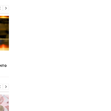
Украина и ЕС обсудили
Украина и Испания
будущее режима
упростили процедур
 что
временной защиты для
реадмиссии: что
украинских беженцев
изменится для граж