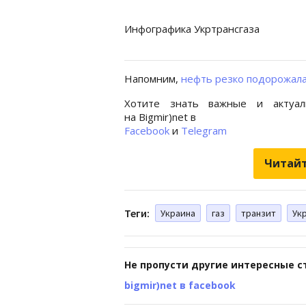
Инфографика Укртрансгаза
Напомним,
нефть резко подорожала 
Хотите знать важные и актуал
на Bigmir)net в
Facebook
и
Telegram
Читайт
Теги:
Украина
газ
транзит
Ук
Не пропусти другие интересные с
bigmir)net в facebook