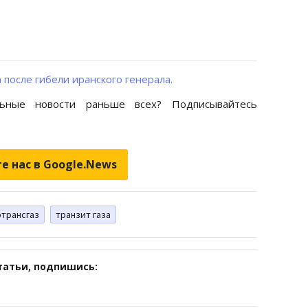
после гибели иранского генерала.
ьные новости раньше всех? Подписывайтесь
е нас в Google.News
ртрансгаз
транзит газа
татьи, подпишись: