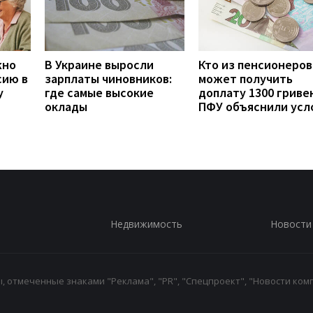
жно
В Украине выросли
Кто из пенсионеров
сию в
зарплаты чиновников:
может получить
у
где самые высокие
доплату 1300 гривен
оклады
ПФУ объяснили усл
Недвижимость
Новости
 отмеченные знаками "Реклама", "PR", "Спецпроект", "Новости комп