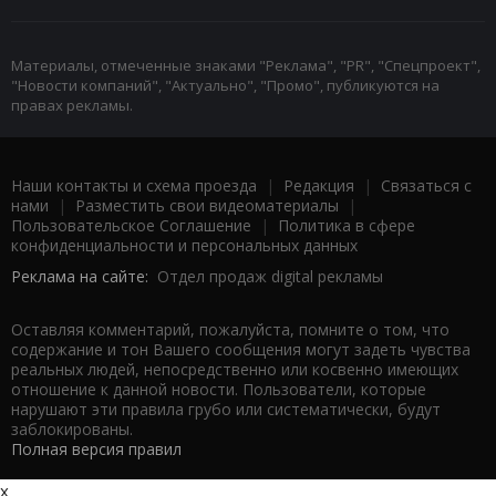
Материалы, отмеченные знаками "Реклама", "PR", "Спецпроект",
"Новости компаний", "Актуально", "Промо", публикуются на
правах рекламы.
Наши контакты и схема проезда
|
Редакция
|
Связаться с
нами
|
Разместить свои видеоматериалы
|
Пользовательское Соглашение
|
Политика в сфере
конфиденциальности и персональных данных
Реклама на сайте:
Отдел продаж digital рекламы
Оставляя комментарий, пожалуйста, помните о том, что
содержание и тон Вашего сообщения могут задеть чувства
реальных людей, непосредственно или косвенно имеющих
отношение к данной новости. Пользователи, которые
нарушают эти правила грубо или систематически, будут
заблокированы.
Полная версия правил
x