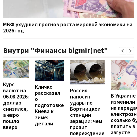
МВФ ухудшил прогноз роста мировой экономики на
2026 год
Внутри "Финансы bigmir)net"
Курс
Кличко
валют на
Россия
рассказал
В Украине
06.08.2026:
наносит
о
изменили
доллар
удары по
подготовке
на переда
снизился,
Бортницкой
Киева к
электроэн
а евро
станции
зиме:
сколько б
пошло
аэрации: чем
детали
платить в
вверх
грозит
августе
повреждение