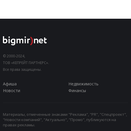
© 2000-2024,
ТОВ «КЕПРЕЙТ ПАРТНЕРС».
Все права защищены.
Афиша
Недвижимость
Новости
Финансы
Материалы, отмеченные знаками "Реклама", "PR", "Спецпроект",
"Новости компаний", "Актуально", "Промо", публикуются на
правах рекламы.