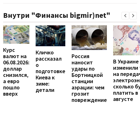
Внутри "Финансы bigmir)net"
Курс
Кличко
валют на
Россия
рассказал
В Украине
06.08.2026:
наносит
о
изменили
доллар
удары по
подготовке
на переда
снизился,
Бортницкой
Киева к
электроэн
а евро
станции
зиме:
сколько б
пошло
аэрации: чем
детали
платить в
вверх
грозит
августе
повреждение