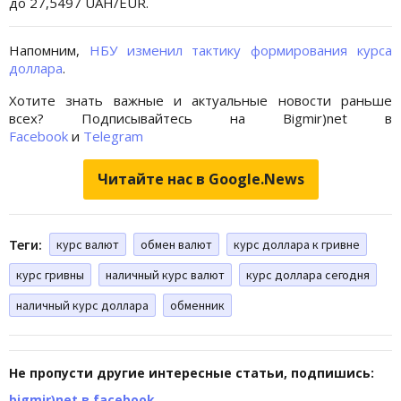
до 27,5497 UAH/EUR.
Напомним,
НБУ изменил тактику формирования курса
доллара
.
Хотите знать важные и актуальные новости раньше
всех? Подписывайтесь на Bigmir)net в
Facebook
и
Telegram
Читайте нас в Google.News
Теги:
курс валют
обмен валют
курс доллара к гривне
курс гривны
наличный курс валют
курс доллара сегодня
наличный курс доллара
обменник
Не пропусти другие интересные статьи, подпишись:
bigmir)net в facebook