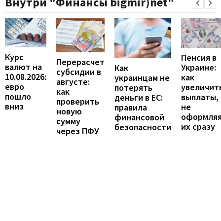
Внутри "Финансы bigmir)net"
Курс
Пенсия в
Перерасчет
валют на
Украине:
Как
субсидии в
10.08.2026:
как
украинцам не
августе:
евро
увеличит
потерять
как
пошло
выплаты,
деньги в ЕС:
проверить
вниз
не
правила
новую
оформля
финансовой
сумму
их сразу
безопасности
через ПФУ