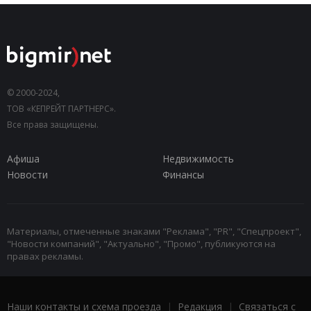
© 2000-2024,
ТОВ «КЕПРЕЙТ ПАРТНЕРС».
Все права защищены.
Афиша
Недвижимость
Новости
Финансы
Материалы, отмеченные знаками "Реклама", "PR", "Спецпроект",
"Новости компаний", "Актуально", "Промо", публикуются на
правах рекламы.
Наши контакты и схема проезда
|
Редакция
|
Связаться с