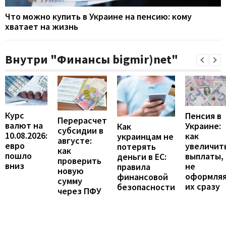
Что можно купить в Украине на пенсию: кому
хватает на жизнь
Внутри "Финансы bigmir)net"
Курс
Пенсия в
Перерасчет
валют на
Украине:
Как
субсидии в
10.08.2026:
как
украинцам не
августе:
евро
увеличит
потерять
как
пошло
выплаты,
деньги в ЕС:
проверить
вниз
не
правила
новую
оформля
финансовой
сумму
их сразу
безопасности
через ПФУ