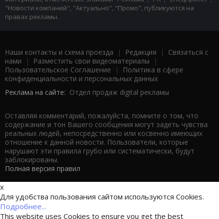
"Новости компаний", "Актуально", "Промо", публикуются на
правах рекламы.
Наши контакты и схема проезда
|
Редакция
|
Связаться с
нами
|
Разместить свои видеоматериалы
|
Пользовательское Соглашение
|
Политика в сфере
конфиденциальности и персональных данных
Реклама на сайте:
Отдел продаж digital рекламы
Оставляя комментарий, пожалуйста, помните о том, что
содержание и тон Вашего сообщения могут задеть чувства
реальных людей, непосредственно или косвенно имеющих
отношение к данной новости. Пользователи, которые
нарушают эти правила грубо или систематически, будут
заблокированы.
Полная версия правил
x
Для удобства пользования сайтом используются Cookies.
Подробнее...
This website uses Cookies to ensure you get the best