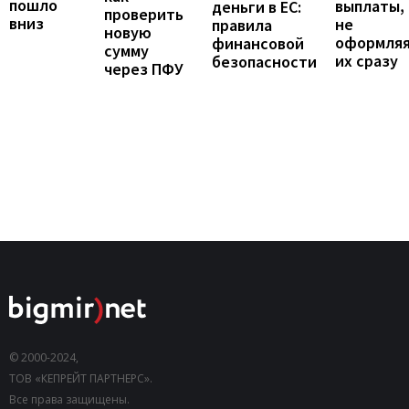
пошло
выплаты,
деньги в ЕС:
проверить
вниз
не
правила
новую
оформля
финансовой
сумму
их сразу
безопасности
через ПФУ
© 2000-2024,
ТОВ «КЕПРЕЙТ ПАРТНЕРС».
Все права защищены.