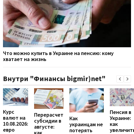
Что можно купить в Украине на пенсию: кому
хватает на жизнь
Внутри "Финансы bigmir)net"
Курс
Пенсия в
Перерасчет
валют на
Украине:
Как
субсидии в
10.08.2026:
как
украинцам не
августе:
евро
увеличит
потерять
как