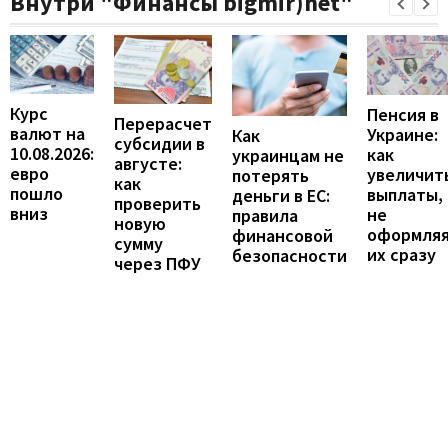
Внутри "Финансы bigmir)net"
Курс
Пенсия в
Перерасчет
валют на
Украине:
Как
субсидии в
10.08.2026:
как
украинцам не
августе:
евро
увеличит
потерять
как
пошло
выплаты,
деньги в ЕС:
проверить
вниз
не
правила
новую
оформля
финансовой
сумму
их сразу
безопасности
через ПФУ