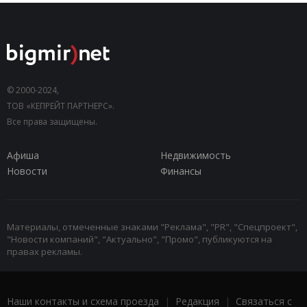
© 2000-2024,
ТОВ «КЕПРЕЙТ ПАРТНЕРС».
Все права защищены.
Афиша
Недвижимость
Новости
Финансы
Материалы, отмеченные знаками "Реклама", "PR", "Спецпроект",
"Новости компаний", "Актуально", "Промо", публикуются на
правах рекламы.
Наши контакты и схема проезда
|
Редакция
|
Связаться с