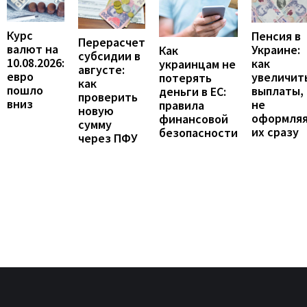
Курс
Пенсия в
Перерасчет
валют на
Украине:
Как
субсидии в
10.08.2026:
как
украинцам не
августе:
евро
увеличит
потерять
как
пошло
выплаты,
деньги в ЕС:
проверить
вниз
не
правила
новую
оформля
финансовой
сумму
их сразу
безопасности
через ПФУ