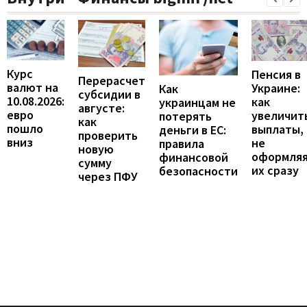
Курс
Пенсия в
Перерасчет
валют на
Украине:
Как
субсидии в
10.08.2026:
как
украинцам не
августе:
евро
увеличит
потерять
как
пошло
выплаты,
деньги в ЕС:
проверить
вниз
не
правила
новую
оформля
финансовой
сумму
их сразу
безопасности
через ПФУ