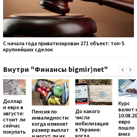
С начала года приватизирован 271 объект: топ-5
крупнейших сделок
Внутри "Финансы bigmir)net"
Доллар
Курс
и евро в
валют 
До какого
Пенсия по
августе:
10.08.2
числа
инвалидности:
стоит ли
евро
мобилизация
когда изменят
сейчас
пошло
в Украине:
размер выплат
покупать
вниз
когда
и могут ли их