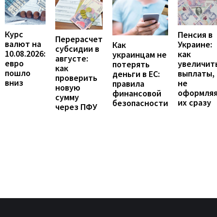
Курс
Пенсия в
Перерасчет
валют на
Украине:
Как
субсидии в
10.08.2026:
как
украинцам не
августе:
евро
увеличит
потерять
как
пошло
выплаты,
деньги в ЕС:
проверить
вниз
не
правила
новую
оформля
финансовой
сумму
их сразу
безопасности
через ПФУ