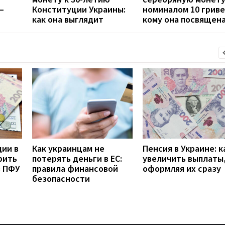
—
Конституции Украины:
номиналом 10 гриве
как она выглядит
кому она посвящен
дии в
Как украинцам не
Пенсия в Украине: к
рить
потерять деньги в ЕС:
увеличить выплаты,
з ПФУ
правила финансовой
оформляя их сразу
безопасности