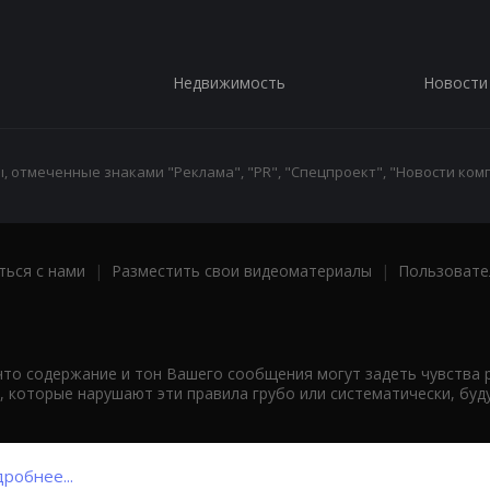
Недвижимость
Новости
 отмеченные знаками "Реклама", "PR", "Спецпроект", "Новости комп
ться с нами
|
Разместить свои видеоматериалы
|
Пользовате
что содержание и тон Вашего сообщения могут задеть чувства 
 которые нарушают эти правила грубо или систематически, буд
робнее...