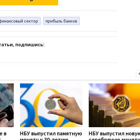
финансовый сектор
прибыль банков
татьи, подпишись:
е в
НБУ выпустил памятную
НБУ выпустил нову
т
монету к 30-летию
серебряную монет