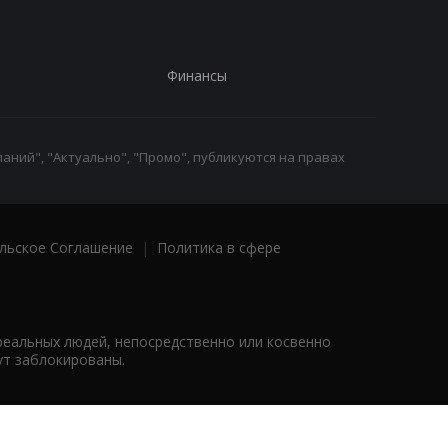
Финансы
аний", "Актуально", "Промо", публикуются на правах
льское Соглашение
|
Политика в сфере
реальных людей, непосредственно или косвенно
ут заблокированы.