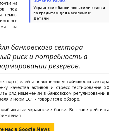
Читайте также:
почти на
Украинские банки повысили ставки
вов под
по кредитам для населения:
я темпы
Детали
сионного
ими за
для банковского сектора
ый риск и потребность в
ормировании резервов.
ых портфелей и повышения устойчивости сектора
ку качества активов и стресс-тестирование 30
ить ряд изменений в банковском регулировании в
ля и норм ЕС", - говорится в обзоре.
 прибыльные украинские банки. Во главе рейтинга
реждения.
е нас в Google.News