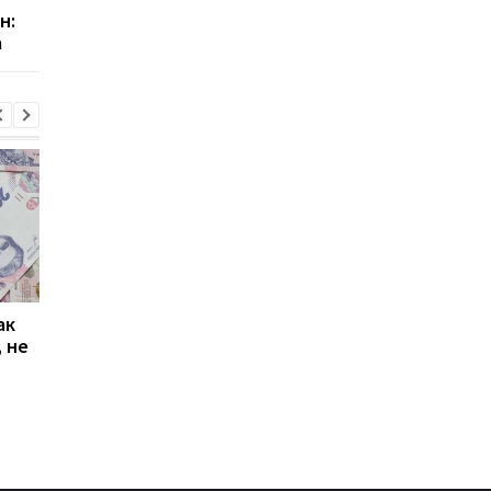
н:
главные причины
Сумской и
а
инфляции
Черниговской облас
ак
Проезд по 30 грн в
Выплата 3100 грн ко
 не
Киеве: почему
Дню Независимости
работники с низкими
кому нужно подать
зарплатами уходят с
заявление в ПФУ
работы