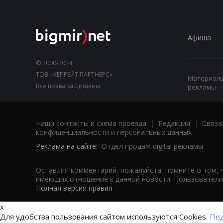
Афиша
© 2000-2024,
ТОВ «КЕПРЕЙТ ПАРТНЕРС».
Материалы,
Все права защищены.
рекламы.
Наши контакты и схема проезда
|
Редакция
|
Связа
конфиденциальности и персональных данных
Реклама на сайте:
Отдел продаж digital рекламы
Оставляя комментарий, пожалуйста, помните о том, 
имеющих отношение к данной новости. Пользователи,
Полная версия правил
x
Для удобства пользования сайтом используются Cookies.
Под