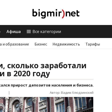
о
Афиша
Все категории
а и образование
Бизнес
Недвижимость
Тарифы
и, сколько заработали
и в 2020 году
жался прирост депозитов населения и бизнеса.
|
Автор: Вадим Хлюдзинский