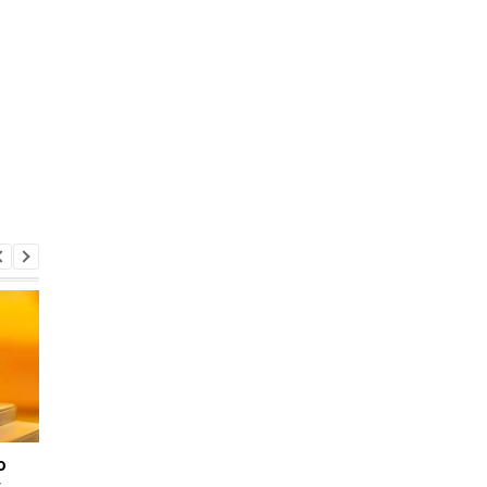
ю
Почему растут цены в
НБУ выпустил памят
у
Украине: в НБУ назвали
монеты, посвящённ