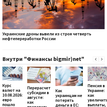
Украинские дроны вывели из строя четверть
нефтепереработки России
Внутри "Финансы bigmir)net"
Курс
Пенсия в
Перерасчет
валют на
Украине:
Как
субсидии в
10.08.2026:
как
украинцам не
августе:
евро
увеличит
потерять
как
пошло
выплаты,
деньги в ЕС:
проверить