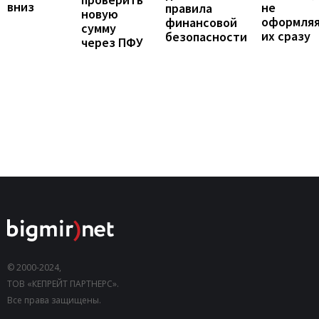
вниз
не
правила
новую
оформля
финансовой
сумму
их сразу
безопасности
через ПФУ
© 2000-2024,
ТОВ «КЕПРЕЙТ ПАРТНЕРС».
Все права защищены.