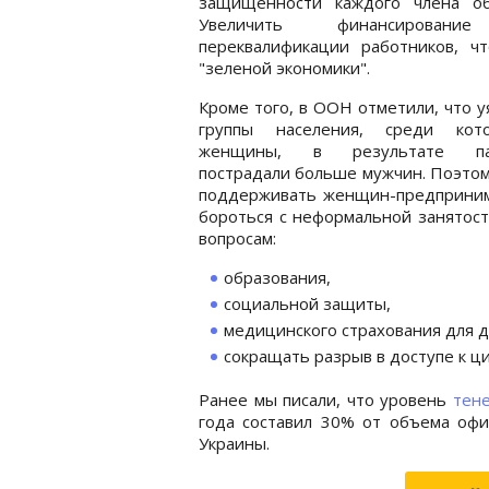
защищенности каждого члена об
Увеличить финансирован
переквалификации работников, ч
"зеленой экономики".
Кроме того, в ООН отметили, что 
группы населения, среди ко
женщины, в результате па
пострадали больше мужчин. Поэто
поддерживать женщин-предприним
бороться с неформальной занятос
вопросам:
образования,
социальной защиты,
медицинского страхования для д
сокращать разрыв в доступе к ц
Ранее мы писали, что уровень
тен
года составил 30% от объема офи
Украины.