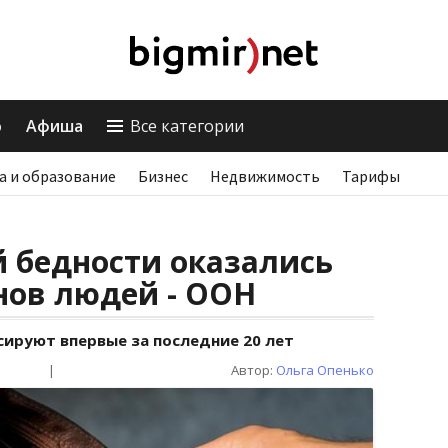
о
Афиша
Все категории
а и образование
Бизнес
Недвижимость
Тарифы
й бедности оказались
нов людей - ООН
сируют впервые за последние 20 лет
|
Автор:
Ольга Опенько