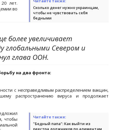
Читайте также:
20 лет.
Сколько денег нужно украинцам,
демии во
чтобы не чувствовать себя
бедными
ще более увеличивает
у глобальными Севером и
нул глава ООН.
борьбу на два фронта:
стности с несправедливым распределением вакцин,
йшему распространению вируса и продолжает
дложил
Читайте также:
, чтобы
"Бедный папа": Как выйти из
альной
реестра должников по алиментам