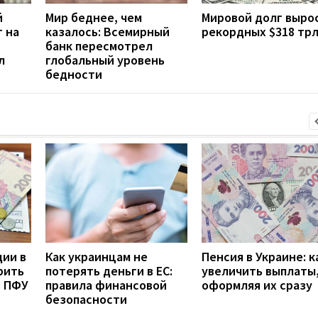
й
Мир беднее, чем
Мировой долг выро
 на
казалось: Всемирный
рекордных $318 тр
банк пересмотрел
л
глобальный уровень
бедности
дии в
Как украинцам не
Пенсия в Украине: к
рить
потерять деньги в ЕС:
увеличить выплаты,
з ПФУ
правила финансовой
оформляя их сразу
безопасности