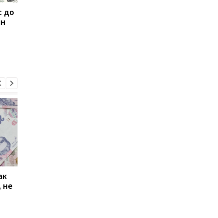
с до
Миллионы украинцев
Уровень крайней
лн
сталкиваются с
бедности в Украине
нехваткой
вырос в семь раз
продовольствия – ООН
ак
Проезд по 30 грн в
Выплата 3100 грн ко
 не
Киеве: почему
Дню Независимости
работники с низкими
кому нужно подать
зарплатами уходят с
заявление в ПФУ
работы