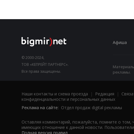
Афиша
© 2000-2024,
ТОВ «КЕПРЕЙТ ПАРТНЕРС».
Материалы,
Все права защищены.
рекламы.
Наши контакты и схема проезда
|
Редакция
|
Связа
конфиденциальности и персональных данных
Реклама на сайте:
Отдел продаж digital рекламы
Оставляя комментарий, пожалуйста, помните о том, 
имеющих отношение к данной новости. Пользователи,
Полная версия правил