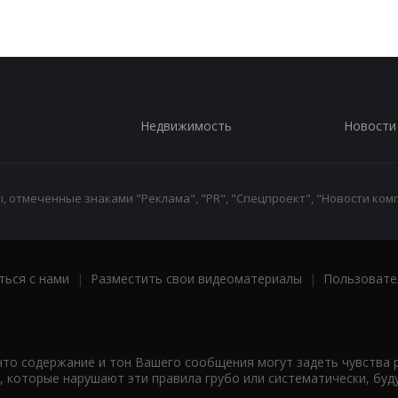
Недвижимость
Новости
 отмеченные знаками "Реклама", "PR", "Спецпроект", "Новости комп
ться с нами
|
Разместить свои видеоматериалы
|
Пользовате
что содержание и тон Вашего сообщения могут задеть чувства 
 которые нарушают эти правила грубо или систематически, буд