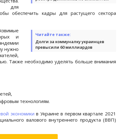
щества.
ие для
тобы обеспечить кадры для растущего сектора
уязвимые
Читайте также:
торых и
Долги за коммуналку украинцев
ндемии
превысили 60 миллиардов
му нужно
ателей,
тью. Также необходимо уделять больше внимания
етей,
ифровым технологиям.
евой экономики
в Украине в первом квартале 2021
циального валового внутреннего продукта (ВВП)