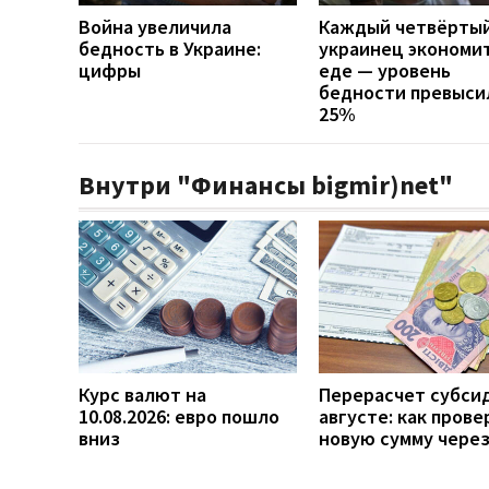
Война увеличила
Каждый четвёрты
бедность в Украине:
украинец экономит
цифры
еде — уровень
бедности превыси
25%
Внутри "Финансы bigmir)net"
Курс валют на
Перерасчет субси
10.08.2026: евро пошло
августе: как прове
вниз
новую сумму чере