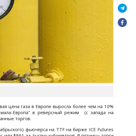
овая цена газа в Европе выросла более чем на 10%
Ямала-Европа" в реверсный режим (с запада на
данные торгов.
абрьского) фьючерса на TTF на бирже ICE Futures
с или $861 за тысячу кубометров. В пятницу торги