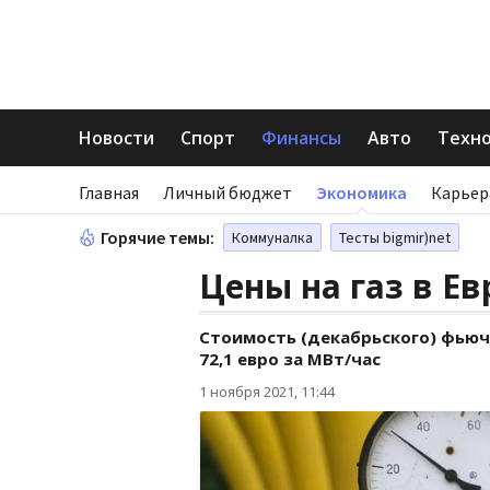
Новости
Спорт
Финансы
Авто
Техн
Главная
Личный бюджет
Экономика
Карьер
Горячие темы:
Коммуналка
Тесты bigmir)net
Цены на газ в Е
Стоимость (декабрьского) фьюче
72,1 евро за МВт/час
1 ноября 2021, 11:44