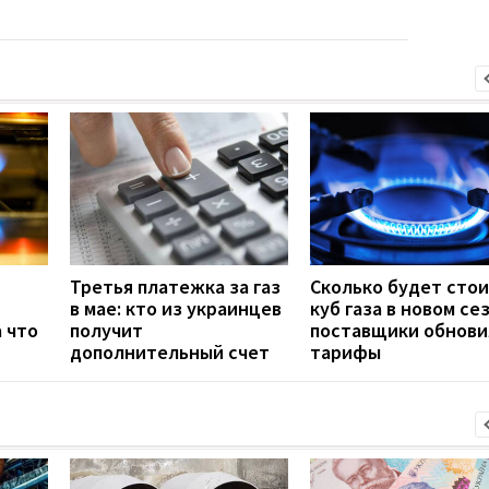
Третья платежка за газ
Сколько будет сто
в мае: кто из украинцев
куб газа в новом се
а что
получит
поставщики обнови
дополнительный счет
тарифы