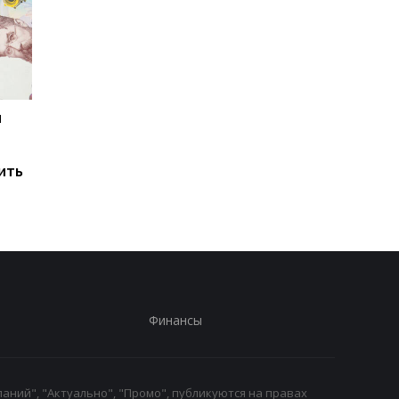
и
Мировые запасы
Остановка морского
топлива почти
коридора может
исчерпаны: эксперт
привести к снижени
ить
предупредил о рисках
производства
для Украины
железной руды
Финансы
аний", "Актуально", "Промо", публикуются на правах