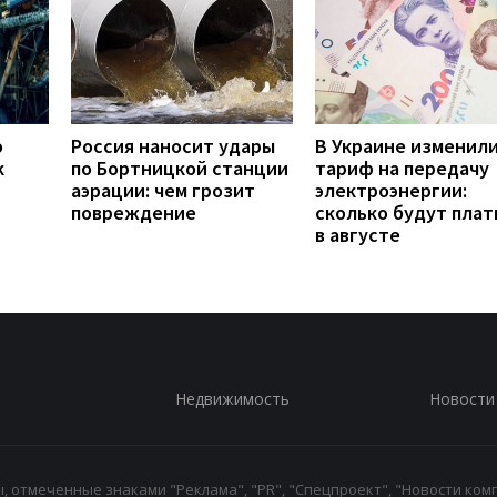
о
Россия наносит удары
В Украине изменил
к
по Бортницкой станции
тариф на передачу
аэрации: чем грозит
электроэнергии:
повреждение
сколько будут плат
в августе
Недвижимость
Новости
 отмеченные знаками "Реклама", "PR", "Спецпроект", "Новости комп