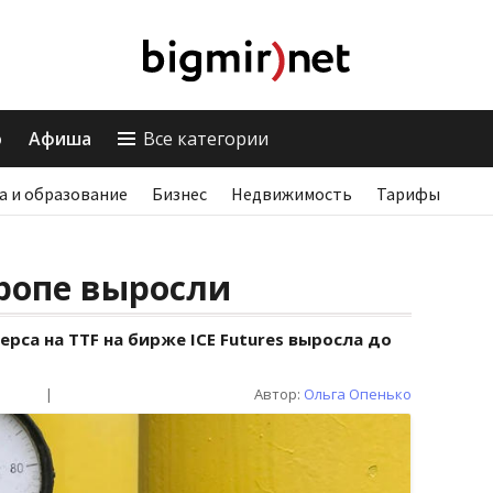
о
Афиша
Все категории
а и образование
Бизнес
Недвижимость
Тарифы
вропе выросли
рса на TTF на бирже ICE Futures выросла до
|
Автор:
Ольга Опенько