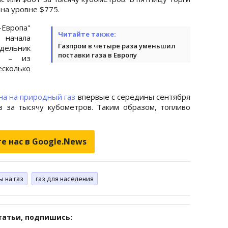
на уровне $775.
Европа"
Читайте также:
 начала
Газпром в четыре раза уменьшил
дельник
поставки газа в Европу
е – из
есколько
на на природный газ
впервые с середины сентября
 за тысячу кубометров. Таким образом, топливо
е нас в Google.News
ы на газ
газ для населения
татьи, подпишись: