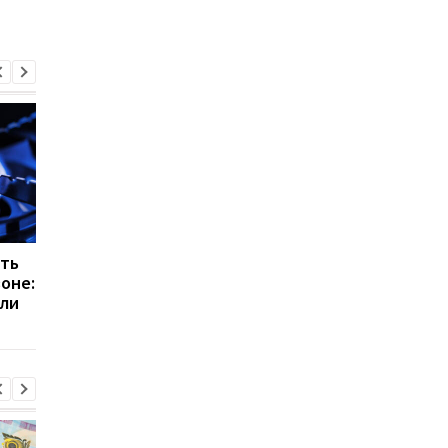
ить
Цифровой учет газа в
Цена на газ для
зоне:
Украине: как изменится
населения в апреле
ли
передача показаний
2026 года