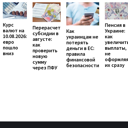
Курс
Пенсия в
Перерасчет
валют на
Украине:
Как
субсидии в
10.08.2026:
как
украинцам не
августе:
евро
увеличит
потерять
как
пошло
выплаты,
деньги в ЕС:
проверить
вниз
не
правила
новую
оформля
финансовой
сумму
их сразу
безопасности
через ПФУ