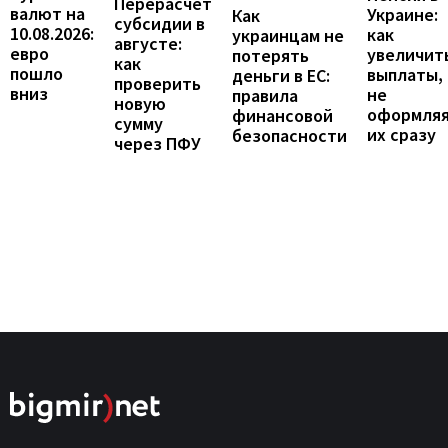
Перерасчет
валют на
Украине:
Как
субсидии в
10.08.2026:
как
украинцам не
августе:
евро
увеличит
потерять
как
пошло
выплаты,
деньги в ЕС:
проверить
вниз
не
правила
новую
оформля
финансовой
сумму
их сразу
безопасности
через ПФУ