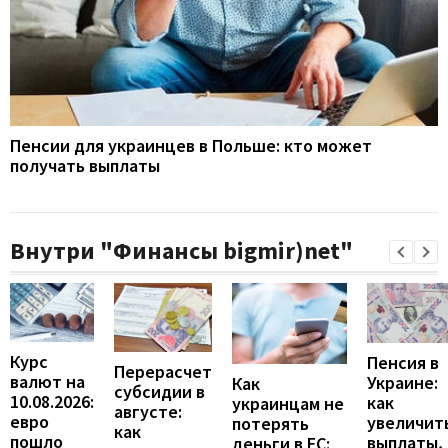
Пенсии для украинцев в Польше: кто может
получать выплаты
Внутри "Финансы bigmir)net"
Курс
Пенсия в
Перерасчет
валют на
Украине:
Как
субсидии в
10.08.2026:
как
украинцам не
августе:
евро
увеличит
потерять
как
пошло
выплаты,
деньги в ЕС: