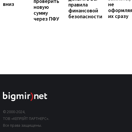
проверить
вниз
не
правила
новую
оформля
финансовой
сумму
их сразу
безопасности
через ПФУ
© 2000-2024,
ТОВ «КЕПРЕЙТ ПАРТНЕРС».
Все права защищены.