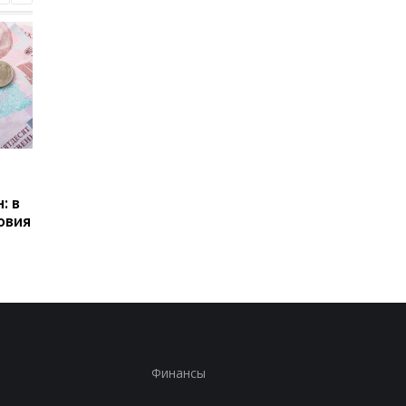
Пенсии для украинцев в
Банки усилили
Польше: кто может
контроль переводов:
: в
получать выплаты
какие операции мог
овия
заблокировать карт
Финансы