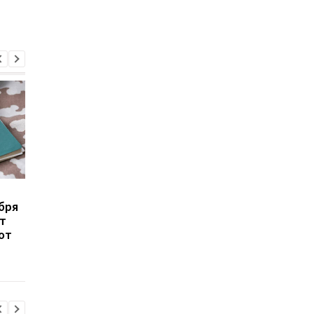
Число украинских
Минобороны назвал
бря
беженцев в ЕС выросло:
выплаты
ет
в каких странах
мобилизованным во
от
фиксируется отток
время обучения в
учебных центрах ВС