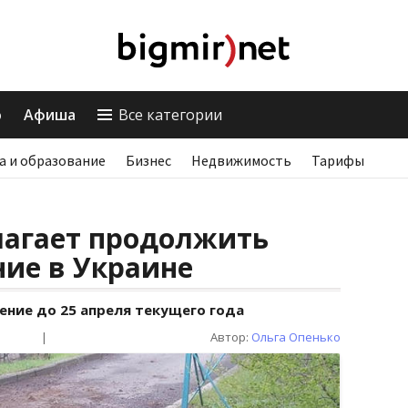
о
Афиша
Все категории
а и образование
Бизнес
Недвижимость
Тарифы
лагает продолжить
ие в Украине
ение до 25 апреля текущего года
|
Автор:
Ольга Опенько