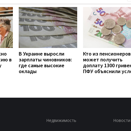
жно
В Украине выросли
Кто из пенсионеров
сию в
зарплаты чиновников:
может получить
у
где самые высокие
доплату 1300 гривен
оклады
ПФУ объяснили усл
Недвижимость
Новости