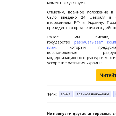
момент отсутствует.
Отметим, военное положение в 
было введено 24 февраля в 
вторжением РФ в Украину. Позж
президента о продлении его действи
Ранее мы писали,
государство
разрабатывает комп
план
, который предусмат
восстановление разруше
модернизацию госструктур и макс
ускорение развития Украины.
Читайт
Теги:
война
военное положение
Не пропусти другие интересные с