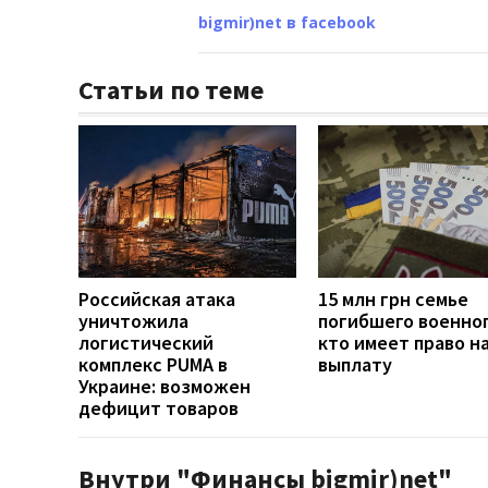
bigmir)net в facebook
Статьи по теме
Российская атака
15 млн грн семье
уничтожила
погибшего военног
логистический
кто имеет право н
комплекс PUMA в
выплату
Украине: возможен
дефицит товаров
Внутри "Финансы bigmir)net"