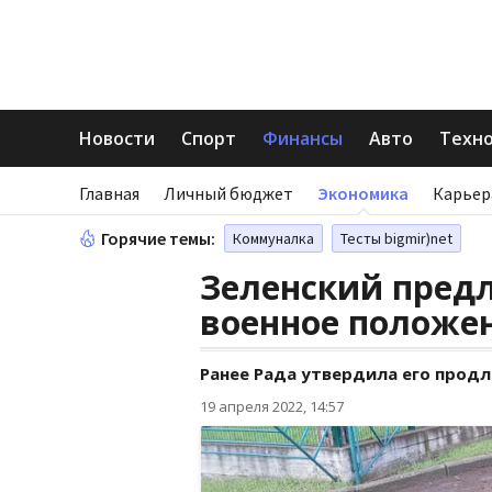
Новости
Спорт
Финансы
Авто
Техн
Главная
Личный бюджет
Экономика
Карьер
Горячие темы:
Коммуналка
Тесты bigmir)net
Зеленский пред
военное положен
Ранее Рада утвердила его продл
19 апреля 2022, 14:57