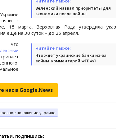
Читайте также:
Зеленский назвал приоритеты для
экономики после войны
Украине
связи с
е, 15 марта, Верховная Рада утвердила указ
я еще на 30 суток – до 25 апреля.
 что
Читайте также:
лексный
Что ждет украинские банки из-за
ривает
войны: комментарий ФГВФЛ
нного,
имальное
е нас в Google.News
военное положение украине
татьи, подпишись: