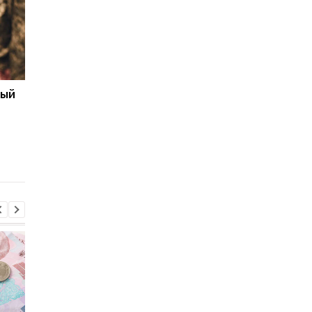
ный
Бронирование
Число украинских
работников с сентября
беженцев в ЕС вырос
2026 года: кто может
в каких странах
потерять отсрочку от
фиксируется отток
мобилизации