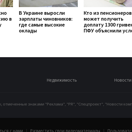
жно
В Украине выросли
Кто из пенсионеров
сию в
зарплаты чиновников:
может получить
у
где самые высокие
доплату 1300 гривен
оклады
ПФУ объяснили усл
Недвижимость
Новости
 отмеченные знаками "Реклама", "PR", "Спецпроект", "Новости комп
ться с нами
|
Разместить свои видеоматериалы
|
Пользовате