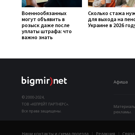
Военнообязанных
Сколько стажа ну
могут объявить в
для выхода на пен
розыск даже после
Украине в 2026 год
уплаты штрафа: что
важно знать
Афиша
© 2000-2024,
ТОВ «КЕПРЕЙТ ПАРТНЕРС».
Материалы,
Все права защищены.
рекламы.
Наши контакты и схема проезда
|
Редакция
|
Связа