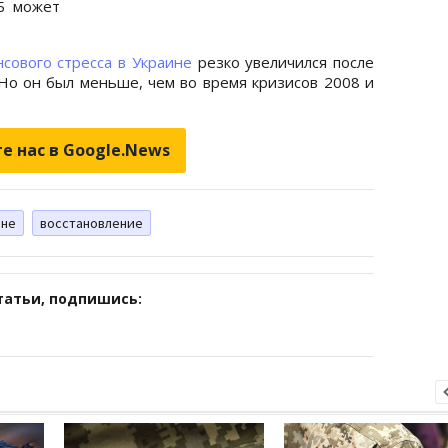
Б может
сового стресса в Украине
резко увеличился после
 Но он был меньше, чем во время кризисов 2008 и
е нас в Google.News
ине
восстановление
татьи, подпишись: