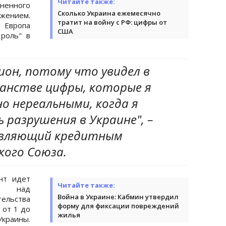
Читайте также:
енного
Сколько Украина ежемесячно
жением.
тратит на войну с РФ: цифры от
 Европа
США
роль" в
ион, потому что увидел в
анстве цифры, которые я
о нереальными, когда я
 разрушения в Украине", –
равляющий кредитным
кого Союза.
нт идет
Читайте также:
ад
Война в Украине: Кабмин утвердил
льства
форму для фиксации повреждений
 от 1 до
жилья
Украины.