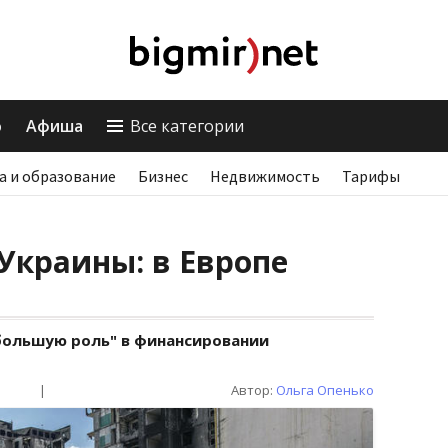
о
Афиша
Все категории
а и образование
Бизнес
Недвижимость
Тарифы
Украины: в Европе
большую роль" в финансировании
|
Автор:
Ольга Опенько