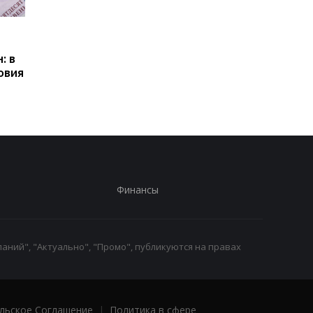
Пенсии для украинцев в
Банки усилили
Польше: кто может
контроль переводов:
: в
получать выплаты
какие операции мог
овия
заблокировать карт
Финансы
аний", "Актуально", "Промо", публикуются на правах
льское Соглашение
|
Политика в сфере