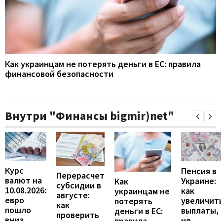
Как украинцам не потерять деньги в ЕС: правила
финансовой безопасности
Внутри "Финансы bigmir)net"
Курс
Пенсия в
Перерасчет
валют на
Украине:
Как
субсидии в
10.08.2026:
как
украинцам не
августе:
евро
увеличит
потерять
как
пошло
выплаты,
деньги в ЕС:
проверить
вниз
не
правила