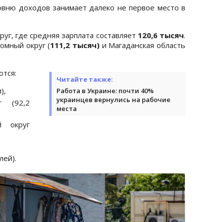
овню доходов занимает далеко не первое место в
уг, где средняя зарплата составляет
120,6 тысяч
.
омный округ (
111,2 тысяч)
и Магаданская область
ются:
Читайте также:
),
Работа в Украине: почти 40%
украинцев вернулись на рабочие
г (92,2
места
й округ
лей).