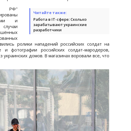
ны РФ"
Читайте также:
сированы
Работа в IТ-сфере: Сколько
лями и
зарабатывают украинские
 случаи
разработчики
шённых
ованных
вились ролики нападений российских солдат на
е и фотографии российских солдат-мародеров,
 украинских домов. В магазинах воровали все, что