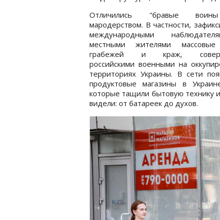
Отличились "бравые вои
мародерством. В частности, зафик
международными наблюдате
местными жителями массовые
грабежей и краж, совер
российскими военными на оккупир
территориях Украины. В сети поя
продуктовые магазины в Украин
которые тащили бытовую технику из
видели: от батареек до духов.