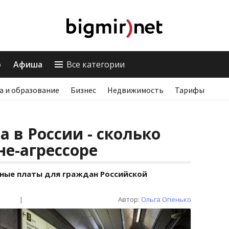
о
Афиша
Все категории
а и образование
Бизнес
Недвижимость
Тарифы
 в России - сколько
не-агрессоре
ные платы для граждан Российской
|
Автор:
Ольга Опенько