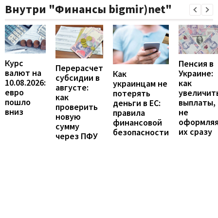
Внутри "Финансы bigmir)net"
Курс
Пенсия в
Перерасчет
валют на
Украине:
Как
субсидии в
10.08.2026:
как
украинцам не
августе:
евро
увеличит
потерять
как
пошло
выплаты,
деньги в ЕС:
проверить
вниз
не
правила
новую
оформля
финансовой
сумму
их сразу
безопасности
через ПФУ