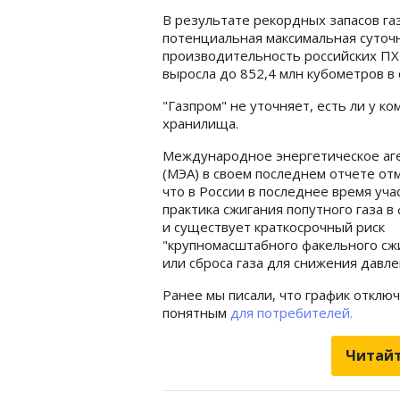
В результате рекордных запасов га
потенциальная максимальная суточ
производительность российских ПХ
выросла до 852,4 млн кубометров в 
"Газпром" не уточняет, есть ли у к
хранилища.
Международное энергетическое аг
(МЭА) в своем последнем отчете отм
что в России в последнее время уча
практика сжигания попутного газа в
и существует краткосрочный риск
"крупномасштабного факельного сж
или сброса газа для снижения давле
Ранее мы писали, что график отклю
понятным
для потребителей.
Читайт