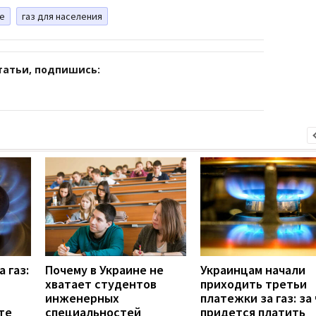
не
газ для населения
татьи, подпишись:
 газ:
Почему в Украине не
Украинцам начали
хватает студентов
приходить третьи
инженерных
платежки за газ: за
те
специальностей
придется платить