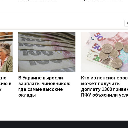
жно
В Украине выросли
Кто из пенсионеров
сию в
зарплаты чиновников:
может получить
у
где самые высокие
доплату 1300 гривен
оклады
ПФУ объяснили усл