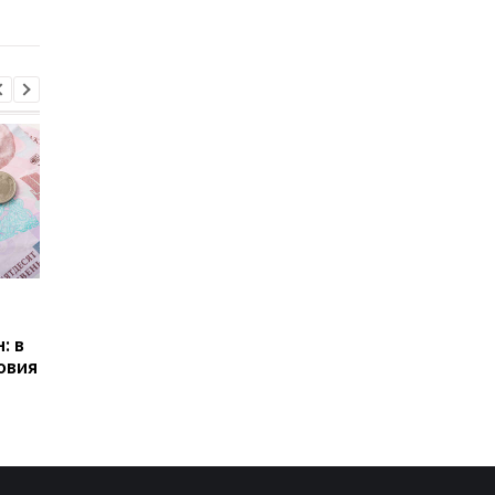
ТЦК
Пенсии для украинцев в
Банки усилили
Польше: кто может
контроль переводов:
: в
получать выплаты
какие операции мог
овия
заблокировать карт