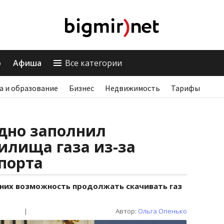
о
Афиша
Все категории
а и образование
Бизнес
Недвижимость
Тарифы
дно заполнил
илища газа из-за
порта
у них возможность продолжать скачивать газ
|
Автор:
Ольга Опенько