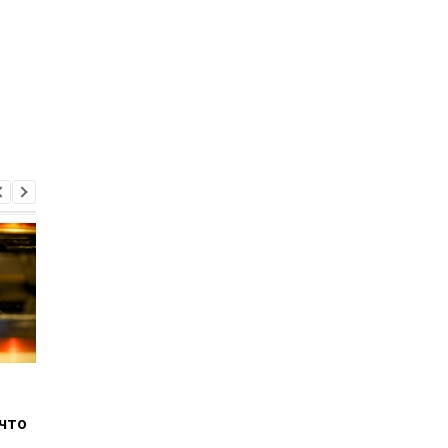
Мобилизовать в
Мобилизация с 1 июл
Украине могут и до 25:
какие изменения
 что
кого это касается
готовят для мужчин,
находящихся в розы