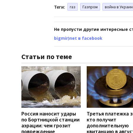
Теги:
газ
Газпром
война в Украи
Не пропусти другие интересные с
bigmir)net в facebook
Статьи по теме
Россия наносит удары
Третья платежка за
по Бортницкой станции
кто получит
аэрации: чем грозит
дополнительную
повреждение
квитанцию в авгус