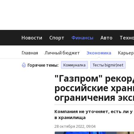
Новости
Спорт
Финансы
Авто
Техн
Главная
Личный бюджет
Экономика
Карьер
Горячие темы:
Коммуналка
Тесты bigmir)net
"Газпром" рекор
российские хран
ограничения экс
Компания не уточняет, есть ли 
в хранилища
28 октября 2022, 09:04