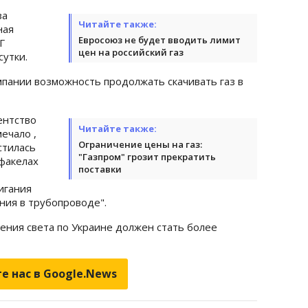
за
Читайте также:
ная
Евросоюз не будет вводить лимит
Г
цен на российский газ
сутки.
омпании возможность продолжать скачивать газ в
ентство
Читайте также:
ечало ,
Ограничение цены на газ:
стилась
"Газпром" грозит прекратить
 факелах
поставки
игания
ния в трубопроводе".
чения света по Украине должен стать более
е нас в Google.News