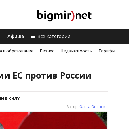
о
Афиша
Все категории
а и образование
Бизнес
Недвижимость
Тарифы
и ЕС против России
и в силу
|
Автор:
Ольга Опенько