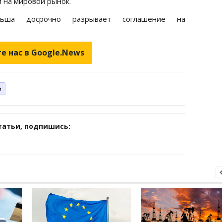
и на мировой рынок.
ьша досрочно разрывает соглашение на
е нас в Google.News
и
татьи, подпишись: