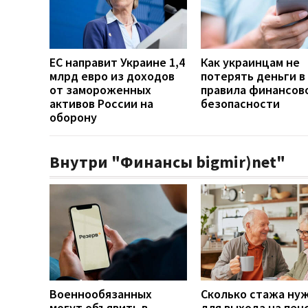
ЕС направит Украине 1,4
Как украинцам не
млрд евро из доходов
потерять деньги в 
от замороженных
правила финансов
активов России на
безопасности
оборону
Внутри "Финансы bigmir)net"
Военнообязанных
Сколько стажа ну
могут объявить в
для выхода на пен