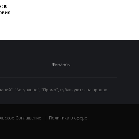
: в
получать выплаты
какие операции мог
овия
заблокировать карт
Финансы
аний", "Актуально", "Промо", публикуются на правах
льское Соглашение
|
Политика в сфере