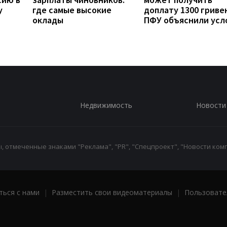
у
где самые высокие
доплату 1300 гривен
оклады
ПФУ объяснили усл
Недвижимость
Новости
 отмеченные знаками "Реклама", "PR", "Спецпроект", "Новости комп
ться с нами
|
Разместить свои видеоматериалы
|
Пользовате