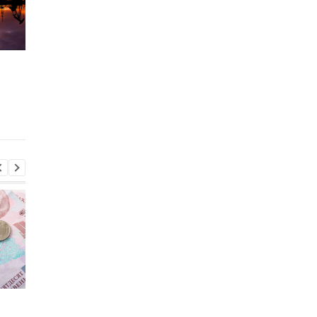
США продлили
ЕС переносит первы
ослабление санкций
транш кредита Укра
против российской
на июнь 2026 года
нефти еще на 30 дней
Пенсии для украинцев в
Банки усилили
Польше: кто может
контроль переводов: