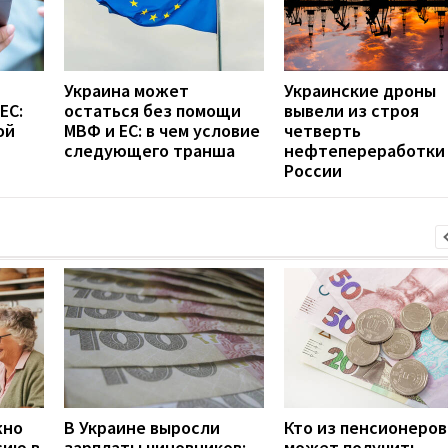
Украина может
Украинские дроны
ЕС:
остаться без помощи
вывели из строя
ой
МВФ и ЕС: в чем условие
четверть
следующего транша
нефтепереработки
России
жно
В Украине выросли
Кто из пенсионеров
сию в
зарплаты чиновников:
может получить