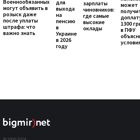
Военнообязанных
для
зарплаты
может
могут объявить в
выхода
чиновников:
получи
розыск даже
на
где самые
доплат
после уплаты
пенсию
высокие
1300 гр
штрафа: что
в
оклады
в ПФУ
важно знать
Украине
объясн
в 2026
услови
году
© 2000-2024,