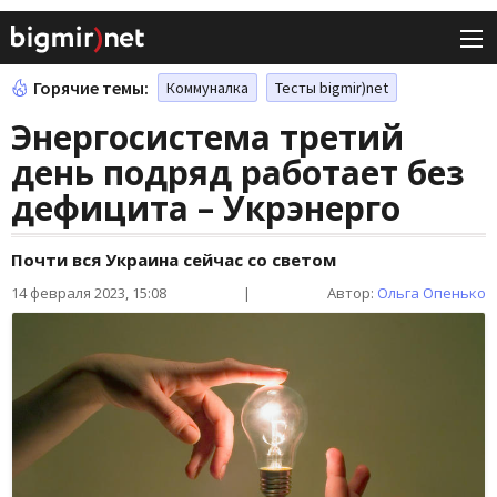
Горячие темы:
Коммуналка
Тесты bigmir)net
Энергосистема третий
день подряд работает без
дефицита – Укрэнерго
Почти вся Украина сейчас со светом
14 февраля 2023, 15:08
|
Автор:
Ольга Опенько