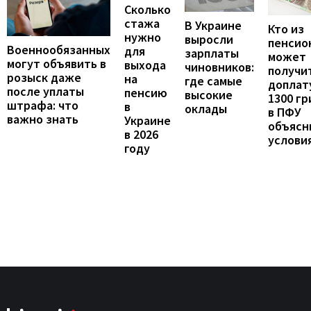
Сколько
стажа
В Украине
Кто из
нужно
выросли
пенсио
Военнообязанных
для
зарплаты
может
могут объявить в
выхода
чиновников:
получи
розыск даже
на
где самые
доплат
после уплаты
пенсию
высокие
1300 гр
штрафа: что
в
оклады
в ПФУ
важно знать
Украине
объясн
в 2026
услови
году