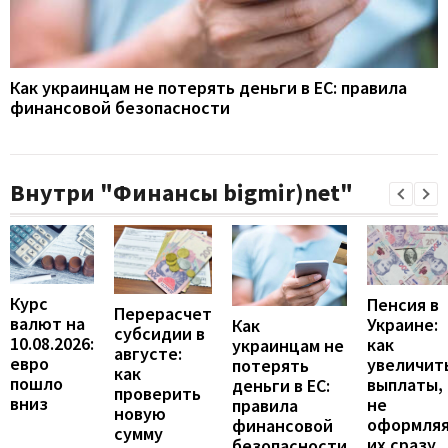
Как украинцам не потерять деньги в ЕС: правила
финансовой безопасности
Внутри "Финансы bigmir)net"
Курс
Пенсия в
Перерасчет
валют на
Украине:
Как
субсидии в
10.08.2026:
как
украинцам не
августе:
евро
увеличит
потерять
как
пошло
выплаты,
деньги в ЕС:
проверить
вниз
не
правила
новую
оформля
финансовой
сумму
их сразу
безопасности